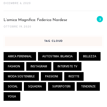
DICEMBRE 6, 2020
L’amica Magnifica: Federica Nardese
OTTOBRE 19, 2020
TAG CLOUD
AMICA PERENNIAL
AUTOSTIMA. BILANCIA
BELLEZZA
FASHION
INSTAGRAM
INTERVISTE TV
MODA SOSTENIBILE
PASSIONI
RICETTE
SOCIAL
SQUADRA
SUPERPOTERI
TENDENZE
YOGA