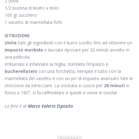
2 uova
1/2 bustina di lievito x dolci
100 gr zucchero
1 vasetto di marmellata fichi
ISTRUZIONI
Unite
tutti gli ingredienti con il burro sciolto fino ad ottenere un
impasto morbido
e lasciate riposare per 20 minuti avvolto in
una pellicola.
Imburrate e infarinate la teglia, stendete l’impasto e
bucherellatelo
con una forchetta, riempite il tutto con la
marmellata del vasetto e con un po’ di impasto avanzato fate le
striscione da intrecciare. La crostata si cuoce per
20 minuti
in
forno a 180°, si fa raffreddare e quindi si serve in tavola!
La foto è di
Marco Valerio Esposito