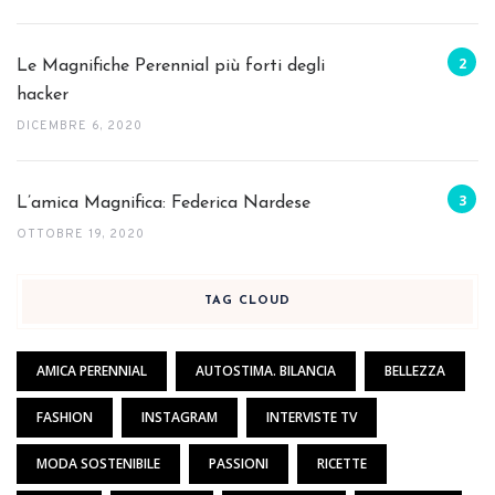
Le Magnifiche Perennial più forti degli
hacker
DICEMBRE 6, 2020
L’amica Magnifica: Federica Nardese
OTTOBRE 19, 2020
TAG CLOUD
AMICA PERENNIAL
AUTOSTIMA. BILANCIA
BELLEZZA
FASHION
INSTAGRAM
INTERVISTE TV
MODA SOSTENIBILE
PASSIONI
RICETTE